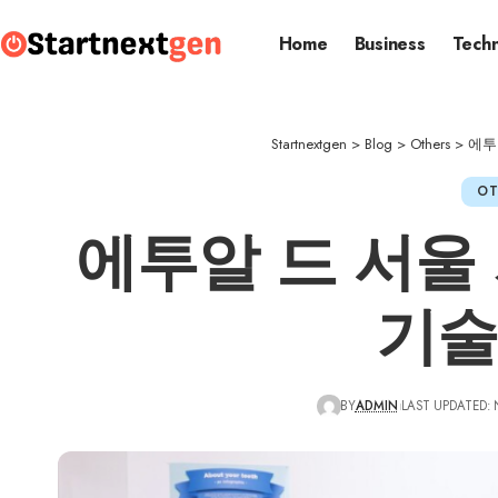
Home
Business
Tech
Startnextgen
>
Blog
>
Others
>
에투
OT
에투알 드 서울
기술
BY
ADMIN
LAST UPDATED: