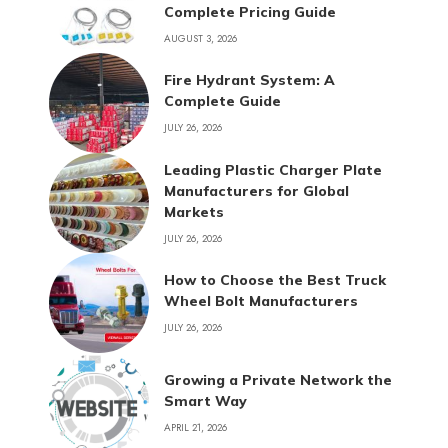
Complete Pricing Guide
AUGUST 3, 2026
Fire Hydrant System: A
Complete Guide
JULY 26, 2026
Leading Plastic Charger Plate
Manufacturers for Global
Markets
JULY 26, 2026
How to Choose the Best Truck
Wheel Bolt Manufacturers
JULY 26, 2026
Growing a Private Network the
Smart Way
APRIL 21, 2026