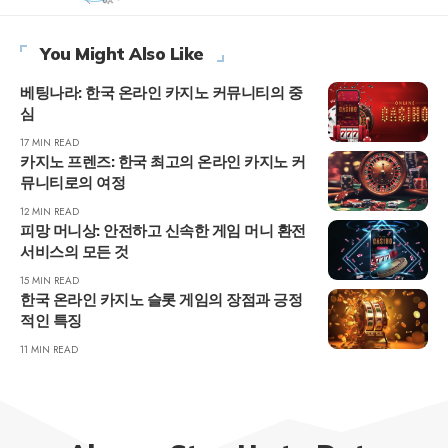
You Might Also Like
베팅나라: 한국 온라인 카지노 커뮤니티의 중
심
17 MIN READ
카지노 프렌즈: 한국 최고의 온라인 카지노 커
뮤니티로의 여정
12 MIN READ
피망 머니상: 안전하고 신속한 게임 머니 환전
서비스의 모든 것
15 MIN READ
한국 온라인 카지노 슬롯 게임의 장점과 긍정
적인 특징
11 MIN READ