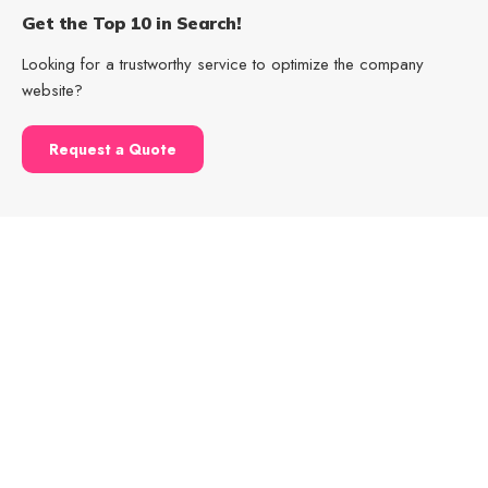
Get the Top 10 in Search!
Looking for a trustworthy service to optimize the company
website?
Request a Quote