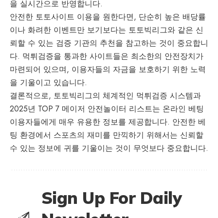
을 실시간으로 반영합니다.
안전한 토토사이트 이용을 원한다면, 단순히 높은 배당률
이나 화려한 이벤트만 보기보다는 토토빅리그와 같은 신
뢰할 수 있는 검증 기관의 추천을 참고하는 것이 중요합니
다. 먹튀검증을 통과한 사이트들은 최소한의 안전장치가
마련되어 있으며, 이용자들의 자금을 보호하기 위한 노력
을 기울이고 있습니다.
결론적으로, 토토빅리그의 체계적인 먹튀검증 시스템과
2025년 TOP 7 메이저 안전놀이터 리스트는 온라인 베팅
이용자들에게 매우 유용한 정보를 제공합니다. 안전한 베
팅 환경에서 스포츠의 재미를 만끽하기 위해서는 신뢰할
수 있는 정보에 귀를 기울이는 것이 무엇보다 중요합니다.
Sign Up For Daily