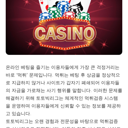
온라인 베팅을 즐기는 이용자들에게 가장 큰 걱정거리는
바로 ‘먹튀’ 문제입니다. 먹튀는 베팅 후 상금을 정상적으
로 지급하지 않거나 사이트가 갑자기 폐쇄되어 이용자들
의 자금을 가로채는 사기 행위를 말합니다. 이러한 문제를
해결하기 위해 토토빅리그는 체계적인
먹튀검증
시스템
을 운영하며 이용자들에게 신뢰할 수 있는 정보를 제공하
고 있습니다.
토토빅리그는 오랜 경험과 전문성을 바탕으로 먹튀검증