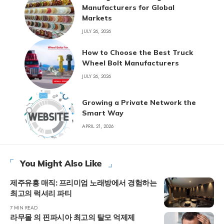
Manufacturers for Global
Markets
JULY 26, 2026
How to Choose the Best Truck
Wheel Bolt Manufacturers
JULY 26, 2026
Growing a Private Network the
Smart Way
APRIL 21, 2026
You Might Also Like
제주유흥 매직: 프리미엄 노래방에서 경험하는
최고의 럭셔리 파티
7 MIN READ
라무몰 의 핀파시아 최고의 탈모 억제제