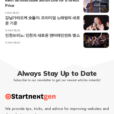
Rent an Inflatable Sarah Doll for a Great
Price
6 MIN READ
강남가라오케 슛돌이: 프리미엄 노래방의 새로
운 기준
12 MIN READ
인천쓰리노: 인천의 새로운 엔터테인먼트 명소
12 MIN READ
Always Stay Up to Date
Subscribe to our newsletter to get our newest articles instantly!
We provide tips, tricks, and advice for improving websites and