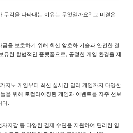
 두각을 나타내는 이유는 무엇일까요? 그 비결은
금을 보호하기 위해 최신 암호화 기술과 안전한 결
보유한 합법적인 플랫폼으로, 공정한 게임 환경을 제
인 카지노 게임부터 최신 실시간 딜러 게임까지 다양한
어들을 위해 로컬라이징된 게임과 이벤트를 자주 선보
니다.
전자지갑 등 다양한 결제 수단을 지원하여 편리한 입