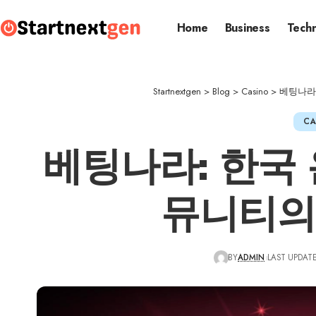
Home
Business
Tech
Startnextgen
>
Blog
>
Casino
>
베팅나라
CA
베팅나라: 한국
뮤니티의
BY
ADMIN
LAST UPDATE