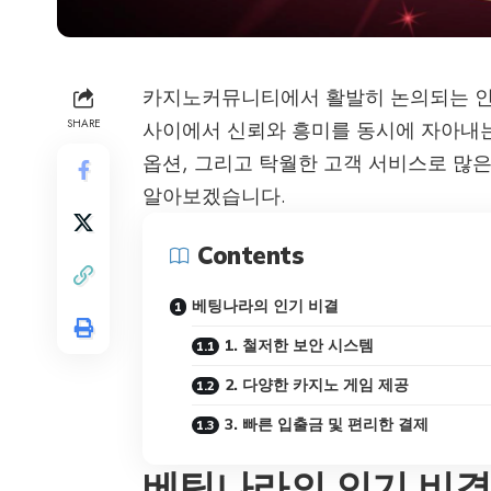
카지노커뮤니티
에서 활발히 논의되는 
SHARE
사이에서 신뢰와 흥미를 동시에 자아내는
옵션, 그리고 탁월한 고객 서비스로 많
알아보겠습니다.
Contents
베팅나라의 인기 비결
1. 철저한 보안 시스템
2. 다양한 카지노 게임 제공
3. 빠른 입출금 및 편리한 결제
베팅나라의 인기 비