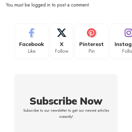
You must be
logged in
to post a comment.
Facebook
X
Pinterest
Insta
Like
Follow
Pin
Foll
Subscribe Now
Subscribe to our newsletter to get our newest articles
instantly!