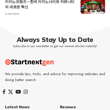
카지노프랜즈 – 한국 카지노사이트 커뮤니티
의 새로운 혁신
12 MIN READ
Always Stay Up to Date
Subscribe to our newsletter to get our newest articles instantly!
We provide tips, tricks, and advice for improving websites and
doing better search.
Latest News
Resouce