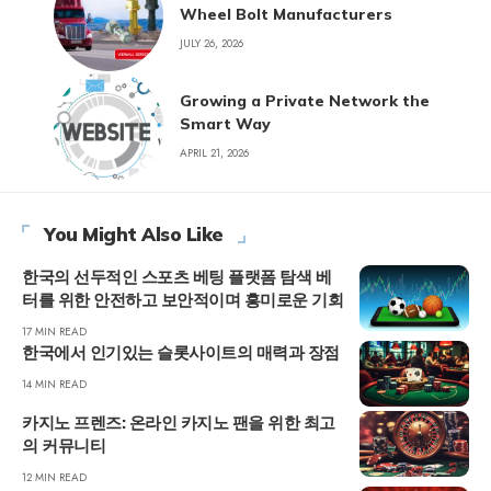
Wheel Bolt Manufacturers
JULY 26, 2026
Growing a Private Network the
Smart Way
APRIL 21, 2026
You Might Also Like
한국의 선두적인 스포츠 베팅 플랫폼 탐색 베
터를 위한 안전하고 보안적이며 흥미로운 기회
17 MIN READ
한국에서 인기있는 슬롯사이트의 매력과 장점
14 MIN READ
카지노 프렌즈: 온라인 카지노 팬을 위한 최고
의 커뮤니티
12 MIN READ