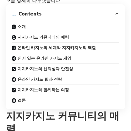
보를 상세히 다루겠습니다.
Contents
소개
지지카지노 커뮤니티의 매력
온라인 카지노의 세계와 지지카지노의 역할
인기 있는 온라인 카지노 게임
지지카지노의 신뢰성과 안전성
온라인 카지노 팁과 전략
지지카지노와 함께하는 여정
결론
지지카지노 커뮤니티의 매
력