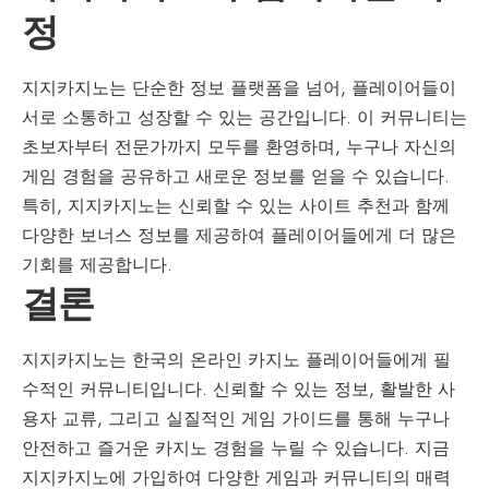
정
지지카지노는 단순한 정보 플랫폼을 넘어, 플레이어들이
서로 소통하고 성장할 수 있는 공간입니다. 이 커뮤니티는
초보자부터 전문가까지 모두를 환영하며, 누구나 자신의
게임 경험을 공유하고 새로운 정보를 얻을 수 있습니다.
특히,
지지카지노
는 신뢰할 수 있는 사이트 추천과 함께
다양한 보너스 정보를 제공하여 플레이어들에게 더 많은
기회를 제공합니다.
결론
지지카지노는 한국의 온라인 카지노 플레이어들에게 필
수적인 커뮤니티입니다. 신뢰할 수 있는 정보, 활발한 사
용자 교류, 그리고 실질적인 게임 가이드를 통해 누구나
안전하고 즐거운 카지노 경험을 누릴 수 있습니다. 지금
지지카지노에 가입하여 다양한 게임과 커뮤니티의 매력