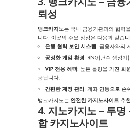
3. 뱅크카지노 – 금
뢰성
뱅크카지노
는 국내 금융기관과의 협력
니다. 이곳의 주요 장점은 다음과 같습니
은행 협력 보안 시스템
: 금융사와의
공정한 게임 환경
: RNG(난수 생성
VIP 전용 혜택
: 높은 롤링을 가진 
공됩니다.
간편한 계정 관리
: 계좌 연동으로 
뱅크카지노는
안전한 카지노사이트 추
4. 지노카지노 – 투
합 카지노사이트