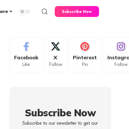
ore
Subscribe Now
Facebook
X
Pinterest
Instagr
Like
Follow
Pin
Follow
Subscribe Now
Subscribe to our newsletter to get our