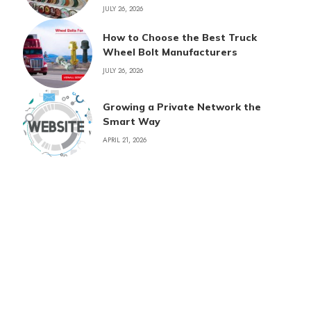
JULY 26, 2026
How to Choose the Best Truck
Wheel Bolt Manufacturers
JULY 26, 2026
Growing a Private Network the
Smart Way
APRIL 21, 2026