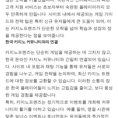
고객 지원 서비스는 초보자부터 숙련된 플레이어까지 모
두 만족하게 만듭니다. 사이트 내에서 제공되는 게임 가이
드와 전략 팁은 특히 신규 유저들에게 큰 도움이 되며, 이
는 카지노프랜즈가 단순한 오락을 넘어 학습과 성장의 장
을 제공한다는 점을 보여줍니다.
한국 카지노 커뮤니티와의 연결
카지노프랜즈는 단순히 게임을 제공하는 데 그치지 않고,
한국 온라인 카지노 커뮤니티와 긴밀히 연결되어 있습니
다. 사이트 내 포럼과 채팅 기능을 통해 유저들은 서로의
경험을 나누고, 게임 전략을 논의하며, 최신 카지노 트렌
드에 대한 정보를 교환할 수 있습니다. 이러한 소통의 장
은 한국 플레이어들이 느끼는 고립감을 줄이고, 보다 풍성
한 게임 경험을 제공합니다.
특히, 카지노프랜즈는 정기적으로 이벤트를 개최해 커뮤
니티의 활기를 더하고 있습니다. 예를 들어, 명절 시즌에
맞춘 보너스 이벤트나 토너먼트는 유저들에게 추가적인