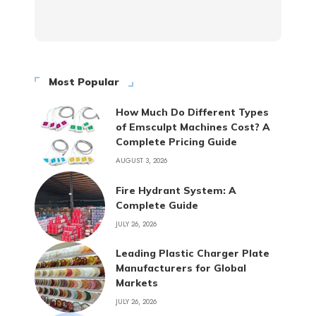
Most Popular
How Much Do Different Types
of Emsculpt Machines Cost? A
Complete Pricing Guide
AUGUST 3, 2026
Fire Hydrant System: A
Complete Guide
JULY 26, 2026
Leading Plastic Charger Plate
Manufacturers for Global
Markets
JULY 26, 2026