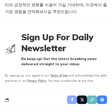
티의 긍정적인 변화를 이끌어 가길 기대하며, 이곳에서 즐
거운 경험을 만끽해보시길 추천드립니다.
Sign Up For Daily
Newsletter
Be keep up! Get the latest breaking news
delivered straight to your inbox.
By signing up, you agree to our
Terms of Use
and acknowledge the data
practices in our
Privacy Policy
. You may unsubscribe at any time.