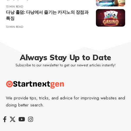
15 MIN READ
다낭 홀덤: 다낭에서 즐기는 카지노의 장점과
특징
13 MIN READ
Always Stay Up to Date
Subscribe to our newsletter to get our newest articles instantly!
We provide tips, tricks, and advice for improving websites and
doing better search.