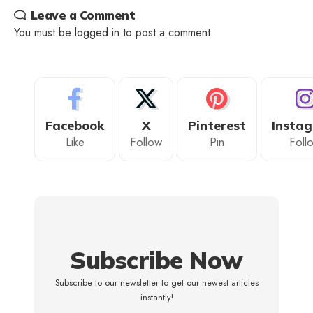
Leave a Comment
You must be
logged in
to post a comment.
Facebook
X
Pinterest
Insta
Like
Follow
Pin
Foll
Subscribe Now
Subscribe to our newsletter to get our newest articles
instantly!