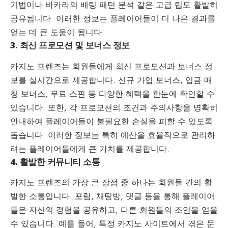
기법이나 바카라의 배팅 패턴 분석 같은 고급 팁도 활발히
공유됩니다. 이러한 정보는 플레이어들이 더 나은 결과를
얻는 데 큰 도움이 됩니다.
3. 최신 프로모션 및 보너스 정보
카지노 프렌즈는 회원들에게 최신 프로모션과 보너스 정
보를 실시간으로 제공합니다. 신규 가입 보너스, 입금 매
칭 보너스, 무료 스핀 등 다양한 혜택을 한눈에 확인할 수
있습니다. 또한, 각 프로모션의 조건과 주의사항을 명확히
안내하여 플레이어들이 불필요한 손실을 피할 수 있도록
돕습니다. 이러한 정보는 특히 예산을 효율적으로 관리하
려는 플레이어들에게 큰 가치를 제공합니다.
4. 활발한 커뮤니티 소통
카지노 프렌즈의 가장 큰 장점 중 하나는 회원들 간의 활
발한 소통입니다. 포럼, 채팅방, 댓글 등을 통해 플레이어
들은 자신의 경험을 공유하고, 다른 회원들의 조언을 얻을
수 있습니다. 예를 들어, 특정 카지노 사이트에서 겪은 문