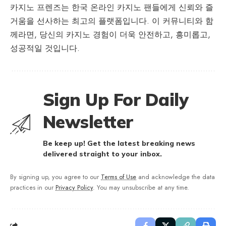
카지노 프렌즈는 한국 온라인 카지노 팬들에게 신뢰와 즐
거움을 선사하는 최고의 플랫폼입니다. 이 커뮤니티와 함
께라면, 당신의 카지노 경험이 더욱 안전하고, 흥미롭고,
성공적일 것입니다.
Sign Up For Daily
Newsletter
Be keep up! Get the latest breaking news
delivered straight to your inbox.
By signing up, you agree to our
Terms of Use
and acknowledge the data
practices in our
Privacy Policy
. You may unsubscribe at any time.