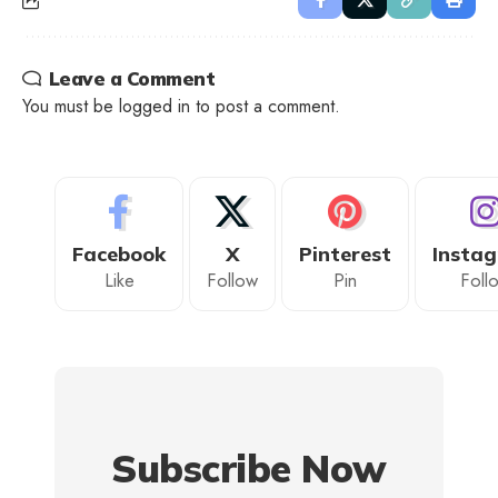
Leave a Comment
You must be
logged in
to post a comment.
Facebook
X
Pinterest
Insta
Like
Follow
Pin
Foll
Subscribe Now