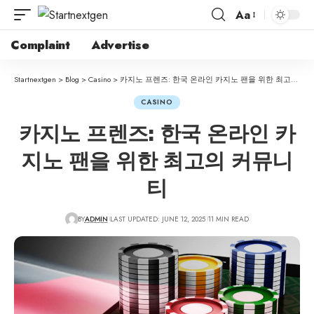
Aa
Complaint
Advertise
Startnextgen
>
Blog
>
Casino
>
카지노 프렌즈: 한국 온라인 카지노 팬을 위한 최고의 커뮤니티
CASINO
카지노 프렌즈: 한국 온라인 카
지노 팬을 위한 최고의 커뮤니
티
BY
ADMIN
LAST UPDATED: JUNE 12, 2025
11 MIN READ