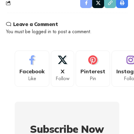
Leave a Comment
You must be
logged in
to post a comment.
Facebook
X
Pinterest
Insta
Like
Follow
Pin
Foll
Subscribe Now