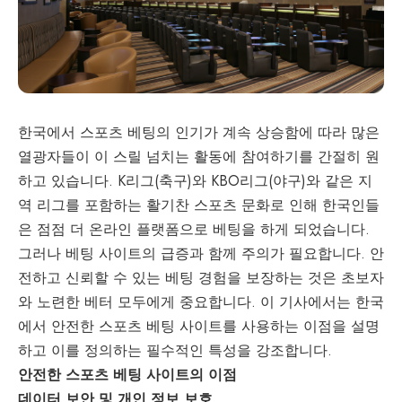
한국에서 스포츠 베팅의 인기가 계속 상승함에 따라 많은
열광자들이 이 스릴 넘치는 활동에 참여하기를 간절히 원
하고 있습니다. K리그(축구)와 KBO리그(야구)와 같은 지
역 리그를 포함하는 활기찬 스포츠 문화로 인해 한국인들
은 점점 더 온라인 플랫폼으로 베팅을 하게 되었습니다.
그러나 베팅 사이트의 급증과 함께 주의가 필요합니다. 안
전하고 신뢰할 수 있는 베팅 경험을 보장하는 것은 초보자
와 노련한 베터 모두에게 중요합니다. 이 기사에서는 한국
에서 안전한 스포츠 베팅 사이트를 사용하는 이점을 설명
하고 이를 정의하는 필수적인 특성을 강조합니다.
안전한 스포츠 베팅 사이트의 이점
데이터 보안 및 개인 정보 보호