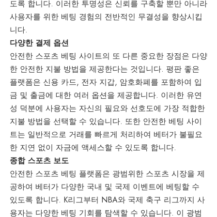
도록 합니다. 이러한 투명성은 신뢰를 구축할 뿐만 아니라
사용자를 위한 베팅 경험의 전반적인 무결성을 향상시킵
니다.
다양한 결제 옵션
안전한 스포츠 베팅 사이트의 또 다른 중요한 장점은 다양
한 안전한 지불 방법을 제공한다는 것입니다. 평판 좋은
플랫폼은 신용 카드, 전자 지갑, 암호화폐를 포함하여 입
금 및 출금에 대한 여러 옵션을 제공합니다. 이러한 유연
성 덕분에 사용자는 자신의 필요와 선호도에 가장 적합한
지불 방법을 선택할 수 있습니다. 또한 안전한 베팅 사이
트는 일반적으로 거래를 빠르게 처리하여 베터가 불필요
한 지연 없이 자금에 액세스할 수 있도록 합니다.
종합 스포츠 보도
안전한 스포츠 베팅 플랫폼은 광범위한 스포츠 시장을 제
공하여 베터가 다양한 국내 및 국제 이벤트에 베팅할 수
있도록 합니다. K리그부터 NBA와 국제 축구 리그까지 사
용자는 다양한 베팅 기회를 탐색할 수 있습니다. 이 광범