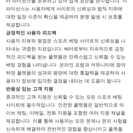
터 라이선스를 보유하고 있어 업계 표준을 준수합니다. 이
라이선스는 사용자에게 사이트의 신뢰성과 법적 지위에
대한 일정 수준의 확신을 제공하며 분쟁 발생 시 보호를
제공합니다.
긍정적인 사용자 피드백
사용자 리뷰와 평점은 스포츠 베팅 사이트의 신뢰성을 나
타내는 귀중한 지표입니다. 베터로부터 지속적으로 긍정
적인 피드백을 받는 플랫폼은 만족스럽고 신뢰할 수 있는
베팅 경험을 나타냅니다. 온라인 포럼과 커뮤니티에 참여
하면 플랫폼의 성과와 평판에 대한 통찰력을 제공하여 사
용자가 정보에 입각한 결정을 내리는 데 도움이 됩니다.
반응성 있는 고객 지원
효과적인 고객 지원은 신뢰할 수 있는 모든 스포츠 베팅
사이트에 필수적입니다. 안전한 플랫폼은 일반적으로 라
이브 채팅, 이메일, 전화 지원을 포함한 여러 지원 채널을
제공합니다. 이를 통해 사용자는 모든 문제나 문의 사항을
신속하게 해결하여 전반적인 경험을 향상시키고 플랫폼