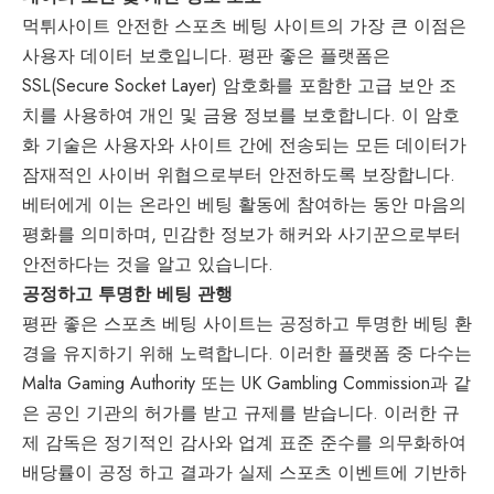
먹튀사이트
안전한 스포츠 베팅 사이트의 가장 큰 이점은
사용자 데이터 보호입니다. 평판 좋은 플랫폼은
SSL(Secure Socket Layer) 암호화를 포함한 고급 보안 조
치를 사용하여 개인 및 금융 정보를 보호합니다. 이 암호
화 기술은 사용자와 사이트 간에 전송되는 모든 데이터가
잠재적인 사이버 위협으로부터 안전하도록 보장합니다.
베터에게 이는 온라인 베팅 활동에 참여하는 동안 마음의
평화를 의미하며, 민감한 정보가 해커와 사기꾼으로부터
안전하다는 것을 알고 있습니다.
공정하고 투명한 베팅 관행
평판 좋은 스포츠 베팅 사이트는 공정하고 투명한 베팅 환
경을 유지하기 위해 노력합니다. 이러한 플랫폼 중 다수는
Malta Gaming Authority 또는 UK Gambling Commission과 같
은 공인 기관의 허가를 받고 규제를 받습니다. 이러한 규
제 감독은 정기적인 감사와 업계 표준 준수를 의무화하여
배당률이 공정 하고 결과가 실제 스포츠 이벤트에 기반하