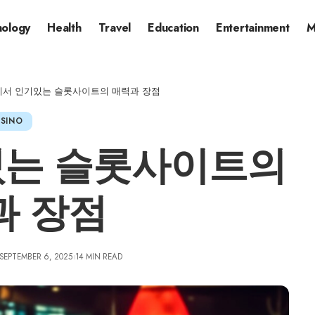
nology
Health
Travel
Education
Entertainment
M
서 인기있는 슬롯사이트의 매력과 장점
SINO
있는 슬롯사이트의
과 장점
 SEPTEMBER 6, 2025
14 MIN READ