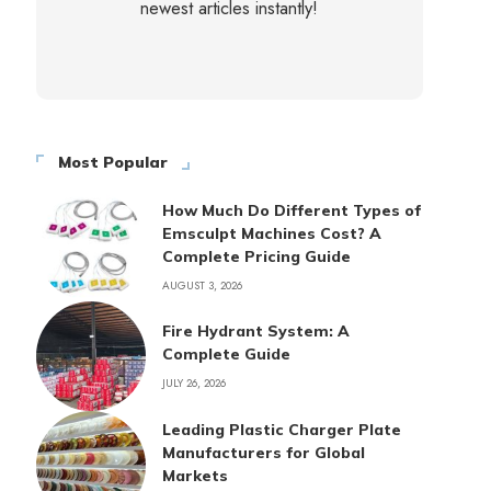
newest articles instantly!
Most Popular
How Much Do Different Types of
Emsculpt Machines Cost? A
Complete Pricing Guide
AUGUST 3, 2026
Fire Hydrant System: A
Complete Guide
JULY 26, 2026
Leading Plastic Charger Plate
Manufacturers for Global
Markets