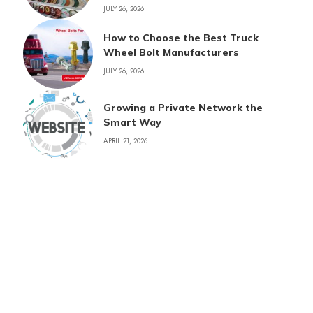
JULY 26, 2026
How to Choose the Best Truck
Wheel Bolt Manufacturers
JULY 26, 2026
Growing a Private Network the
Smart Way
APRIL 21, 2026