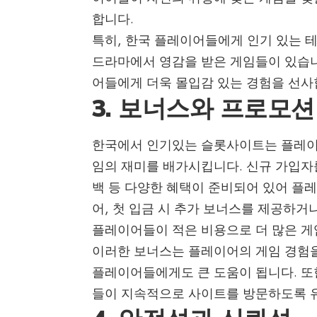
합니다.
특히, 한국 플레이어들에게 인기 있는 테
드라마에서 영감을 받은 게임들이 있습니
어들에게 더욱 몰입감 있는 경험을 선사
3. 보너스와 프로모션
한국에서 인기있는 슬롯사이트는 플레이
임의 재미를 배가시킵니다. 신규 가입자를
백 등 다양한 혜택이 준비되어 있어 플레
어, 첫 입금 시 추가 보너스를 제공하
플레이어들이 적은 비용으로 더 많은 게임
이러한 보너스는 플레이어의 게임 경험을
플레이어들에게도 큰 도움이 됩니다. 
들이 지속적으로 사이트를 방문하도록 