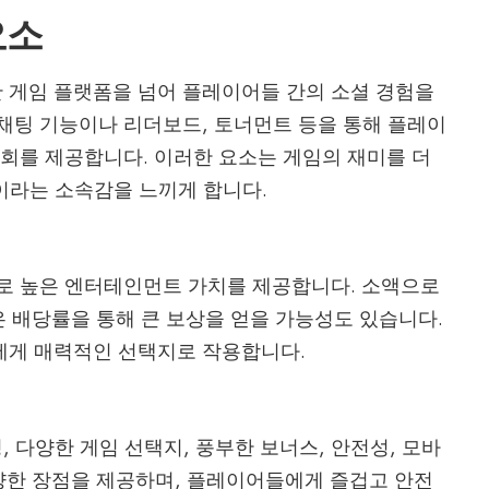
요소
 게임 플랫폼을 넘어 플레이어들 간의 소셜 경험을
채팅 기능이나 리더보드, 토너먼트 등을 통해 플레이
기회를 제공합니다. 이러한 요소는 게임의 재미를 더
이라는 소속감을 느끼게 합니다.
로 높은 엔터테인먼트 가치를 제공합니다. 소액으로
은 배당률을 통해 큰 보상을 얻을 가능성도 있습니다.
에게 매력적인 선택지로 작용합니다.
다양한 게임 선택지, 풍부한 보너스, 안전성, 모바
다양한 장점을 제공하며, 플레이어들에게 즐겁고 안전