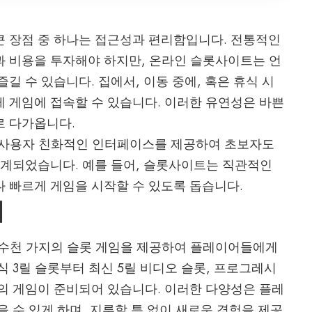
 장점 중 하나는 접근성과 편리함입니다. 전통적인
 비용을 투자해야 하지만, 온라인 슬롯사이트는 언
길 수 있습니다. 집에서, 이동 중에, 혹은 휴식 시
 게임에 접속할 수 있습니다. 이러한 유연성은 바쁜
로 다가옵니다.
 사용자 친화적인 인터페이스를 제공하여 초보자도
설계되었습니다. 예를 들어, 슬롯사이트는 직관적인
 빠르게 게임을 시작할 수 있도록 돕습니다.
지
 수천 가지의 슬롯 게임을 제공하여 플레이어들에게
 3릴 슬롯부터 최신 5릴 비디오 슬롯, 프로그레시
의 게임이 준비되어 있습니다. 이러한 다양성은 플레
 수 있게 하며, 지루할 틈 없이 새로운 경험을 제공