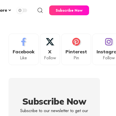
ore
Subscribe Now
Facebook
X
Pinterest
Instagr
Like
Follow
Pin
Follow
Subscribe Now
Subscribe to our newsletter to get our