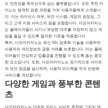
도 안전성을 최우선으로 삼는 플랫폼입니다. 모든 추천 카
지노는 엄격한 검증 과정을 거쳐 사용자들에게 소개됩니
다. 이는 라이선스 여부, 보안 시스템, 게임의 공정성, 그
리고 고객 지원 서비스의 질을 포함합니다. 다모아카지노
는 플레이어들이 사기나 부당한 대우를 걱정하지 않고 게
임을 즐길 수 있도록 철저한 기준을 적용합니다.
특히, 다모아카지노는 최신 SSL 암호화 기술을 사용하여
사용자의 개인정보와 금융 거래를 보호합니다. 이는 플레
이어들이 안심하고 입출금을 진행할 수 있도록 돕는 중요
한 요소입니다. 또한, 다모아카지노는 정기적으로 사이트
의 보안 점검을 실시하며, 사용자 피드백을 적극 반영해
서비스를 개선합니다.
다양한 게임과 풍부한 콘텐
츠
다모아카지노는 단순히 카지노 사이트 추천에 그치지 않