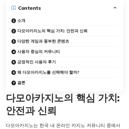
Contents
소개
다모아카지노의 핵심 가치: 안전과 신뢰
다양한 게임과 풍부한 콘텐츠
사용자 중심의 커뮤니티
긍정적인 사용자 후기
왜 다모아카지노를 선택해야 할까?
결론
다모아카지노의 핵심 가치:
안전과 신뢰
다모아카지노는 한국 내 온라인 카지노 커뮤니티 중에서