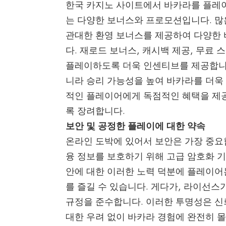
한국 카지노 사이트에서 바카라를 플레
는 다양한 보너스와 프로모션입니다. 많
관대한 환영 보너스를 제공하여 다양한 
다. 재로드 보너스, 캐시백 제공, 무료
플레이하도록 더욱 인센티브를 제공합니다
니라 승리 가능성을 높여 바카라를 더욱
적인 플레이어에게 독점적인 혜택을 제
록 장려합니다.
보안 및 공정한 플레이에 대한 약속
온라인 도박에 있어서 보안은 가장 중요합
융 정보를 보호하기 위해 고급 암호화 
안에 대한 이러한 노력 덕분에 플레이어
를 즐길 수 있습니다. 게다가, 라이선
규정을 준수합니다. 이러한 투명성은 
대한 우려 없이 바카라 경험에 완전히 몰