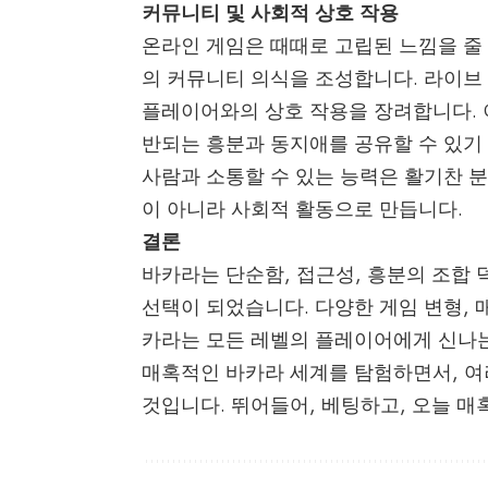
커뮤니티 및 사회적 상호 작용
온라인 게임은 때때로 고립된 느낌을 줄 
의 커뮤니티 의식을 조성합니다. 라이브
플레이어와의 상호 작용을 장려합니다. 
반되는 흥분과 동지애를 공유할 수 있기
사람과 소통할 수 있는 능력은 활기찬 
이 아니라 사회적 활동으로 만듭니다.
결론
바카라는 단순함, 접근성, 흥분의 조합
선택이 되었습니다. 다양한 게임 변형, 
카라는 모든 레벨의 플레이어에게 신나는
매혹적인 바카라 세계를 탐험하면서, 여
것입니다. 뛰어들어, 베팅하고, 오늘 매