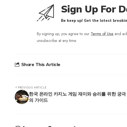
Sign Up For D
Be keep up! Get the latest breakin
By signing up, you agree to our
Terms of Use
and ack
unsubscribe at any time.
Share This Article
PREVIOUS ARTICLE
한국 온라인 카지노 게임 재미와 승리를 위한 궁극
의 가이드