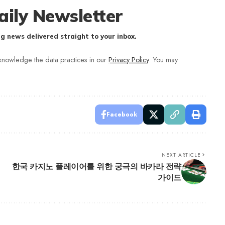
aily Newsletter
g news delivered straight to your inbox.
nowledge the data practices in our
Privacy Policy
. You may
Facebook
NEXT ARTICLE
한국 카지노 플레이어를 위한 궁극의 바카라 전략
가이드