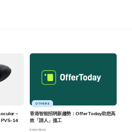
OTHERS
ocular –
香港智能招聘新趨勢：OfferToday助您高
r PVS-14
效「請人」搵工
8 MIN READ